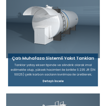
Çatı Muhafaza Sistemli Yakıt Tankları
Tanklar yatay eksen tipinde ve silindirik olarak imal
edilmekte olup, yüksek hacimleri ile birlikte S 235 JR (EN
10025) çelik karbon sacların kıvrılması ile üretilerek;
fabrikalara, şantiyelere, maden ocaklarına, çiftliklere,
Detaylı İncele
araç filosu sahibi firmalara ve lojistik firmalara pratik,
güvenilir ve ekonomik çözümler sunuyor.