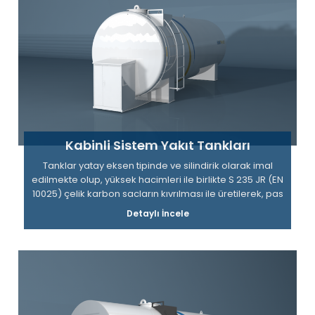
Kabinli Sistem Yakıt Tankları
Tanklar yatay eksen tipinde ve silindirik olarak imal
edilmekte olup, yüksek hacimleri ile birlikte S 235 JR (EN
10025) çelik karbon sacların kıvrılması ile üretilerek, pas
önleyici astar ve son iki kat boya ile kaplanarak
Detaylı İncele
müşterilere teslim edilir.