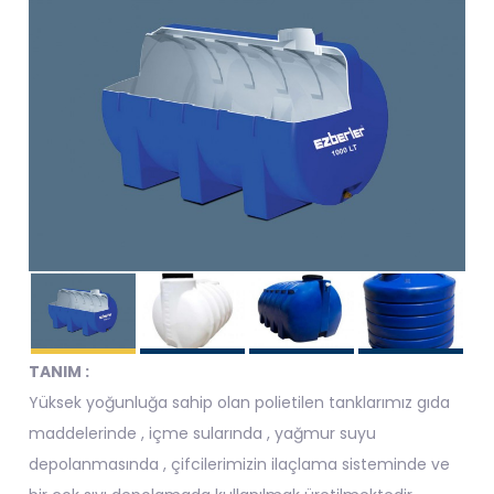
TANIM :
Yüksek yoğunluğa sahip olan polietilen tanklarımız gıda
maddelerinde , içme sularında , yağmur suyu
depolanmasında , çifcilerimizin ilaçlama sisteminde ve